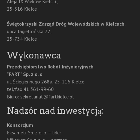
Aleja IX Wieków Kielc 3,
25-516 Kielce
Świętokrzyski Zarząd Dróg Wojewódzkich w Kielcach,
ulica Jagiellońska 72,
25-734 Kielce
Wykonawca
Przedsiębiorstwo Robót Inżynieryjnych
"FART" Sp. z o. o
ul. Ściegiennego 268a, 25-116 Kielce
tel/fax 41 361-99-60
Biuro: sekretariat@fartkielce.pl
Nadzór nad inwestycją:
Konsorcjum
Eksametr Sp. z o. o. – lider
Miliarium Sp. z o. o. – partner