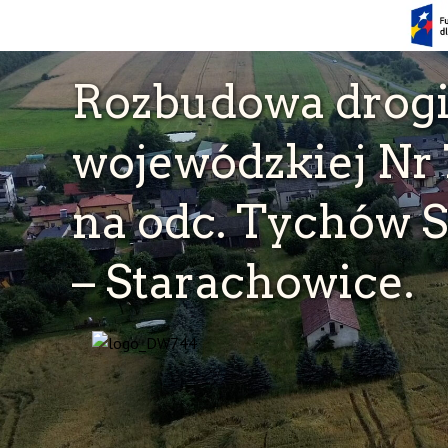
Skip
Rozbudowa drog
to
main
content
wojewódzkiej Nr
na odc. Tychów S
– Starachowice.