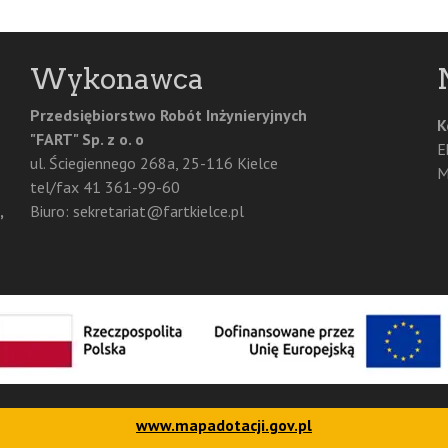
Wykonawca
Przedsiębiorstwo Robót Inżynieryjnych
K
"FART" Sp. z o. o
E
ul. Ściegiennego 268a, 25-116 Kielce
M
tel/fax 41 361-99-60
,
Biuro: sekretariat@fartkielce.pl
www.mapadotacji.gov.pl