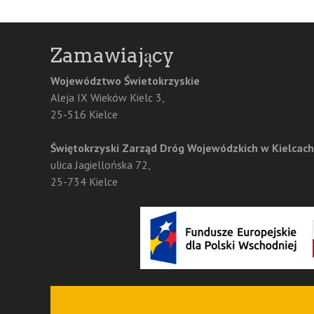
navigation
Zamawiający
Województwo Świetokrzyskie
Aleja IX Wieków Kielc 3,
25-516 Kielce
Świętokrzyski Zarząd Dróg Wojewódzkich w Kielcach
ulica Jagiellońska 72,
25-734 Kielce