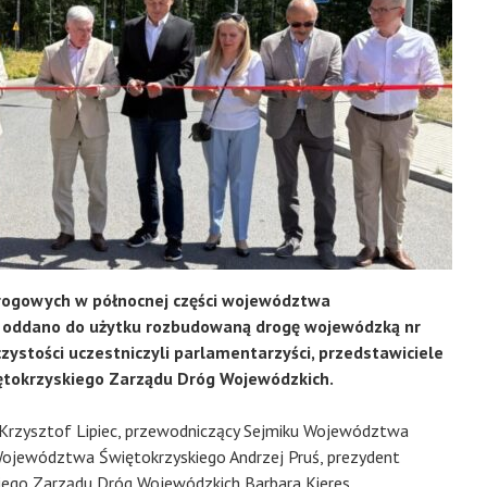
 drogowych w północnej części województwa
nie oddano do użytku rozbudowaną drogę wojewódzką nr
zystości uczestniczyli parlamentarzyści, przedstawiciele
ętokrzyskiego Zarządu Dróg Wojewódzkich.
i Krzysztof Lipiec, przewodniczący Sejmiku Województwa
Województwa Świętokrzyskiego Andrzej Pruś, prezydent
iego Zarządu Dróg Wojewódzkich Barbara Kieres.