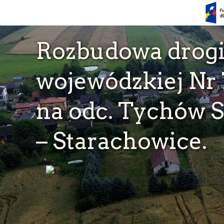
Skip
Rozbudowa drog
to
main
content
wojewódzkiej Nr
na odc. Tychów S
– Starachowice.