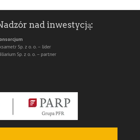
Nadzór nad inwestycją:
onsorcjum
ksametr Sp. z o. o. – lider
iliarium Sp. z o. o. – partner